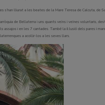
ires s’han lliurat a les beates de la Mare Teresa de Calcuta, de S
arròquia de Bellaterra i uns quants veïns i veïnes voluntaris, de
 els assajos i en les 7 cantades. També la il·lusió dels pares i mare
laterrenques a acollir-los a les seves llars.