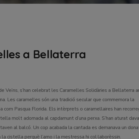
les a Bellaterra
de Veïns, s’han celebrat les Caramelles Solidàries a Bellaterra 
talana. Les caramelles són una tradició secular que commemora la
a com Pasqua Florida. Els intèrprets o caramellaires han recorre
istella molt adornada al capdamunt d’una perxa. S’han aturat dav
estaven al balcó. Un cop acabada la cantada es demanava un donat
a cistella perquè l’amo i la mestressa hi col·laborèssin.