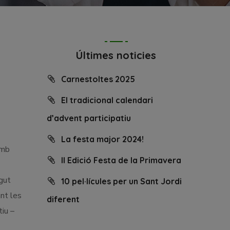
Últimes noticies
Carnestoltes 2025
El tradicional calendari
d’advent participatiu
La festa major 2024!
amb
II Edició Festa de la Primavera
gut
10 pel·lícules per un Sant Jordi
ant les
diferent
iu –