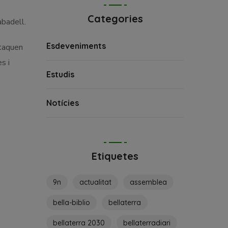
Categories
abadell.
Esdeveniments
staquen
s i
Estudis
Notícies
Etiquetes
9n
actualitat
assemblea
bella-biblio
bellaterra
bellaterra 2030
bellaterradiari