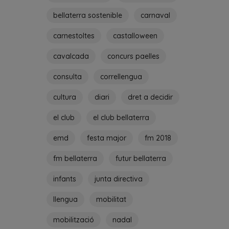
bellaterra sostenible
carnaval
carnestoltes
castalloween
cavalcada
concurs paelles
consulta
correllengua
cultura
diari
dret a decidir
el club
el club bellaterra
emd
festa major
fm 2018
fm bellaterra
futur bellaterra
infants
junta directiva
llengua
mobilitat
mobilització
nadal