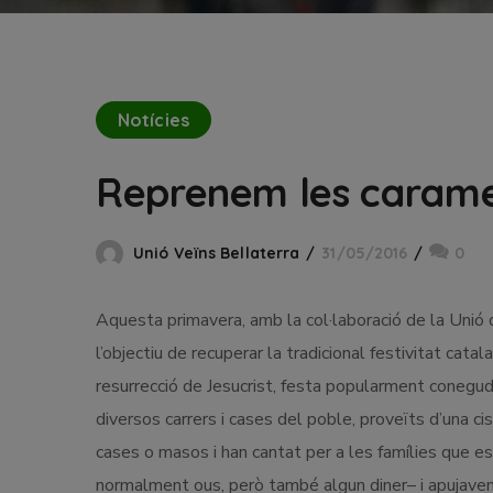
Notícies
Reprenem les caramel
Unió Veïns Bellaterra
31/05/2016
0
Aquesta primavera, amb la col·laboració de la Unió 
l’objectiu de recuperar la tradicional festivitat ca
resurrecció de Jesucrist, festa popularment conegud
diversos carrers i cases del poble, proveïts d’una c
cases o masos i han cantat per a les famílies que 
normalment ous, però també algun diner– i apujaven l