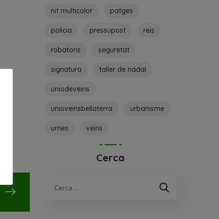
nit multicolor
patges
policia
pressupost
reis
robatoris
seguretat
signatura
taller de nadal
uniodeveins
unioveinsbellaterra
urbanisme
urnes
veins
Cerca