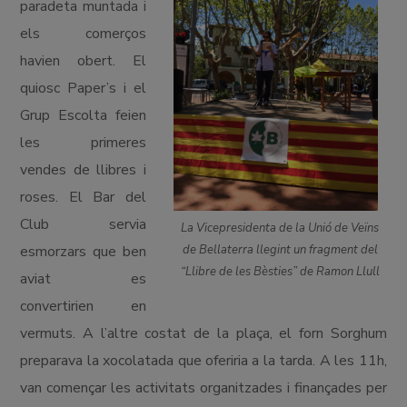
paradeta muntada i
els comerços
havien obert. El
quiosc Paper’s i el
Grup Escolta feien
les primeres
vendes de llibres i
roses. El Bar del
Club servia
La Vicepresidenta de la Unió de Veïns
de Bellaterra llegint un fragment del
esmorzars que ben
“Llibre de les Bèsties” de Ramon Llull
aviat es
convertirien en
vermuts. A l’altre costat de la plaça, el forn Sorghum
preparava la xocolatada que oferiria a la tarda. A les 11h,
van començar les activitats organitzades i finançades per