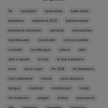
9n
actualitat
assemblea
bella-biblio
bellaterra
bellaterra 2030
bellaterradiari
bellaterra sostenible
carnaval
carnestoltes
castalloween
cavalcada
concurs paelles
consulta
correllengua
cultura
diari
dret a decidir
el club
el club bellaterra
emd
festa major
fm 2018
fm bellaterra
futur bellaterra
infants
junta directiva
llengua
mobilitat
mobilització
nadal
nit multicolor
patges
policia
pressupost
reis
robatoris
seguretat
signatura