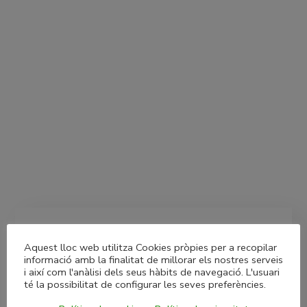
Aquest lloc web utilitza Cookies pròpies per a recopilar
Deja una respuesta
informació amb la finalitat de millorar els nostres serveis
i així com l'anàlisi dels seus hàbits de navegació. L'usuari
té la possibilitat de configurar les seves preferències.
Tu dirección de correo electrónico no será publicada.
Los campos obligatorios están marcados con
*