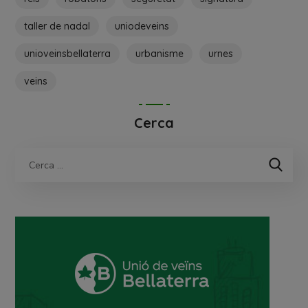
taller de nadal
uniodeveins
unioveinsbellaterra
urbanisme
urnes
veins
Cerca