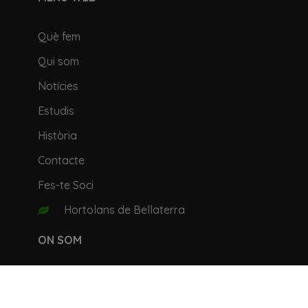
Què fem
Qui som
Notícies
Estudis
Història
Contacte
Fes-te Soci
Hortolans de Bellaterra
ON SOM