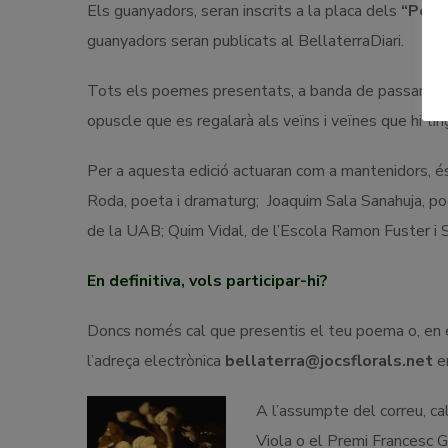
Els guanyadors, seran inscrits a la placa dels
“Poet
guanyadors seran publicats al BellaterraDiari.
Tots els poemes presentats, a banda de passar a fo
opuscle que es regalarà als veïns i veïnes que hi ting
Per a aquesta edició actuaran com a mantenidors, és a
Roda, poeta i dramaturg; Joaquim Sala Sanahuja, poe
de la UAB; Quim Vidal, de l’Escola Ramon Fuster i S
En definitiva, vols participar-hi?
Doncs només cal que presentis el teu poema o, en e
l’adreça electrònica
bellaterra@jocsflorals.net
en
A l’assumpte del correu, ca
Viola o el Premi Francesc Ga