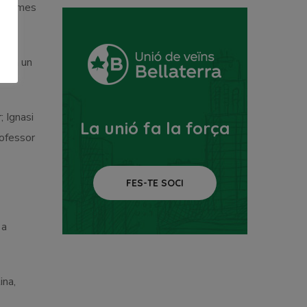
s poemes
n en un
; Ignasi
La unió fa la força
rofessor
FES-TE SOCI
 a
ina,