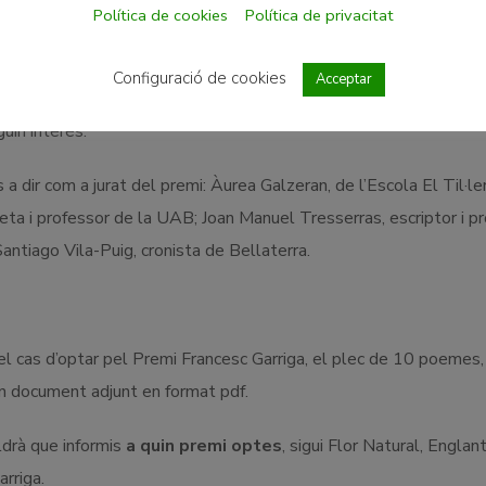
es de Bellaterra”
i rebran un diploma i una insígnia. A més, el
Política de cookies
Política de privacitat
Configuració de cookies
Acceptar
rmar part de l’
Arxiu Històric de Bellaterra
(AHB), s’imprimira
uin interès.
 dir com a jurat del premi: Àurea Galzeran, de l’Escola El Til·ler
ta i professor de la UAB; Joan Manuel Tresserras, escriptor i p
antiago Vila-Puig, cronista de Bellaterra.
l cas d’optar pel Premi Francesc Garriga, el plec de 10 poemes,
 document adjunt en format pdf.
ldrà que informis
a quin premi optes
, sigui Flor Natural, Englant
rriga.