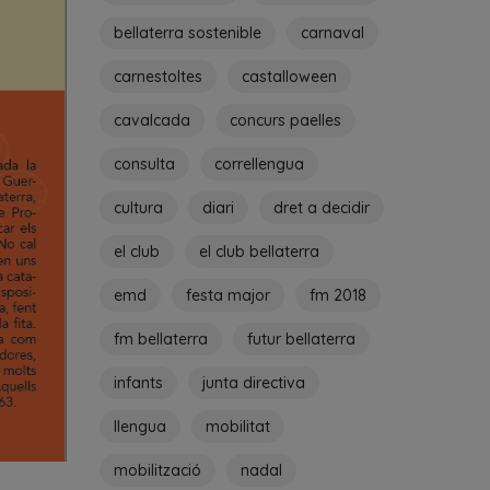
bellaterra sostenible
carnaval
carnestoltes
castalloween
cavalcada
concurs paelles
consulta
correllengua
cultura
diari
dret a decidir
el club
el club bellaterra
emd
festa major
fm 2018
fm bellaterra
futur bellaterra
infants
junta directiva
llengua
mobilitat
mobilització
nadal