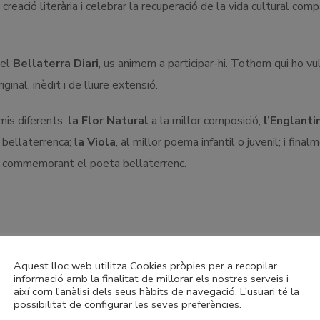
reació literària i celebrar la recuperació de la vida cultural comp
del
Bellaterra Diari
, us animem a participar-hi. Tothom qui ho vu
inal, inèdit i de lliure extensió.
mis diferents:
la Flor Natural
a la millor composició,
l’Englanti
bellaterrenca; l
a Viola
, al millor poema infantil o juvenil; i final
, commemorant el poeta bellaterrenc.
Aquest lloc web utilitza Cookies pròpies per a recopilar
 podrà presentar un sol poema per autor/a. En canvi, pel Premi F
informació amb la finalitat de millorar els nostres serveis i
així com l'anàlisi dels seus hàbits de navegació. L'usuari té la
possibilitat de configurar les seves preferències.