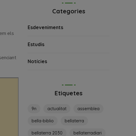
Categories
Esdeveniments
rem els
Estudis
senciant
Notícies
Etiquetes
9n
actualitat
assemblea
bella-biblio
bellaterra
bellaterra 2030
bellaterradiari