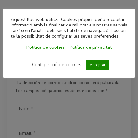
Aquest lloc web utilitza Cookies pròpies per a recopilar
informació amb la finalitat de millorar els nostres serveis
i així com l'anàlisi dels seus hàbits de navegació. L'usuari
té la possibilitat de configurar les seves preferències.
Política de cookies
Política de privacitat
Configuració de cookies
Acceptar
Deja una respuesta
Tu dirección de correo electrónico no será publicada.
Los campos obligatorios están marcados con
*