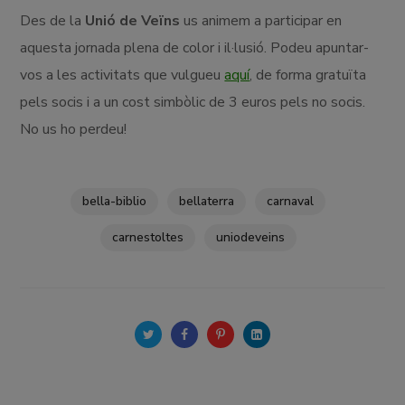
Des de la
Unió de Veïns
us animem a participar en
aquesta jornada plena de color i il·lusió. Podeu apuntar-
vos a les activitats que vulgueu
aquí
, de forma gratuïta
pels socis i a un cost simbòlic de 3 euros pels no socis.
No us ho perdeu!
bella-biblio
bellaterra
carnaval
carnestoltes
uniodeveins