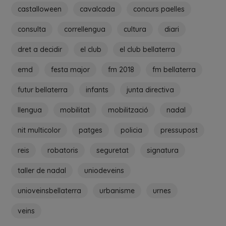
castalloween
cavalcada
concurs paelles
consulta
correllengua
cultura
diari
dret a decidir
el club
el club bellaterra
emd
festa major
fm 2018
fm bellaterra
futur bellaterra
infants
junta directiva
llengua
mobilitat
mobilització
nadal
nit multicolor
patges
policia
pressupost
reis
robatoris
seguretat
signatura
taller de nadal
uniodeveins
unioveinsbellaterra
urbanisme
urnes
veins