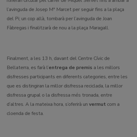
itinerari circular pel carrer de Miquel Servet fins a arribar a
l’avinguda de Josep Mª Marcet per seguir fins a la plaça
del Pi; un cop allà, tombarà per l’avinguda de Joan
Fàbregas i finalitzarà de nou a la plaça Maragall.
Finalment, a les 13 h, davant del Centre Cívic de
Bellaterra, es farà l’
entrega de premis
a les millors
disfresses participants en diferents categories, entre les
que es distingiran la millor disfressa reciclada, la millor
disfressa grupal o la disfressa més tronada, entre
d’altres. A la mateixa hora, s’oferirà un
vermut
com a
cloenda de festa.