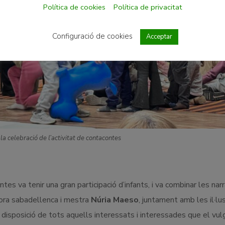
Política de cookies
Política de privacitat
Configuració de cookies
Acceptar
a celebració de l’activitat de contacontes
tes va tenir una gran participació d’infants, i va combinar les nar
iptora sabadellenca i mestra
Núria Maeso
, juntament amb les il·lu
 disposició de tots aquells interessats i interessades que el vul