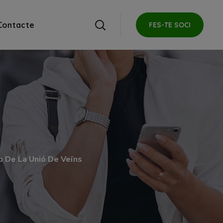
Contacte
FES-TE SOCI
io De La Unió De Veïns