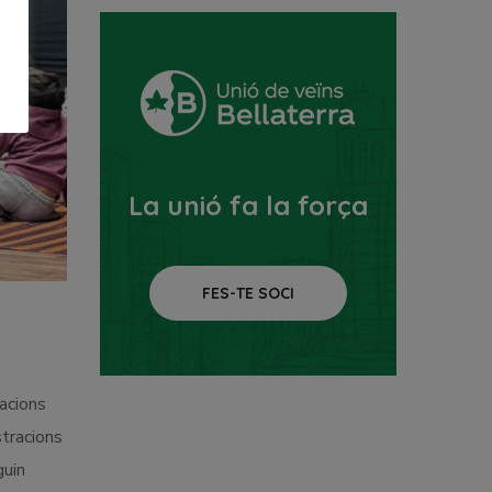
La unió fa la força
FES-TE SOCI
racions
stracions
guin