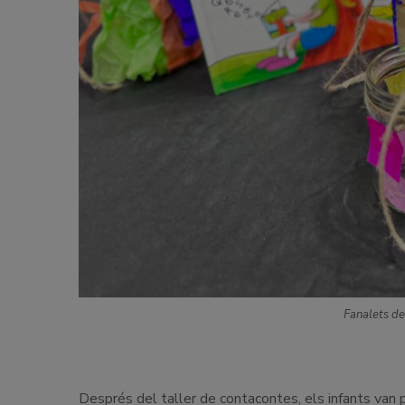
Fanalets de
Després del taller de contacontes, els infants van 