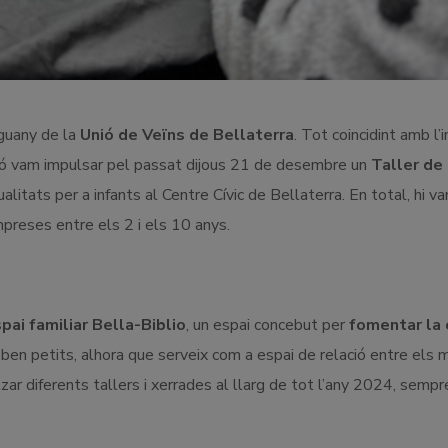
nguany de la
Unió de Veïns de Bellaterra
. Tot coincidint amb l’i
ació vam impulsar pel passat dijous 21 de desembre un
Taller de
litats per a infants al Centre Cívic de Bellaterra. En total, hi va
mpreses entre els 2 i els 10 anys.
pai familiar Bella-Biblio
, un espai concebut
per
fomentar la c
ben petits, alhora que serveix com a espai de relació entre els 
zar diferents tallers i xerrades al llarg de tot l’any 2024, sempr