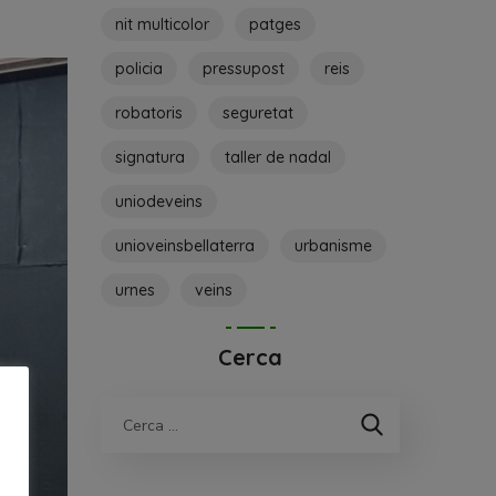
nit multicolor
patges
policia
pressupost
reis
robatoris
seguretat
signatura
taller de nadal
uniodeveins
unioveinsbellaterra
urbanisme
urnes
veins
Cerca