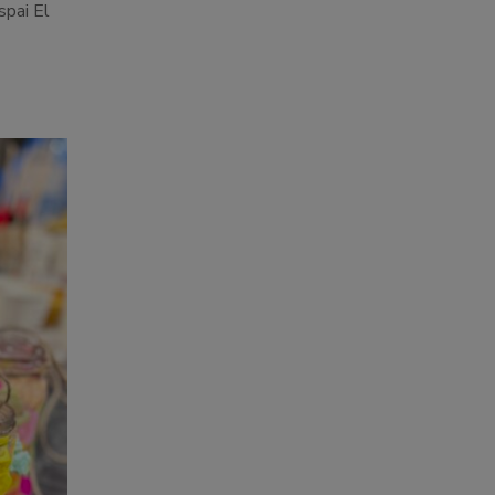
espai
El