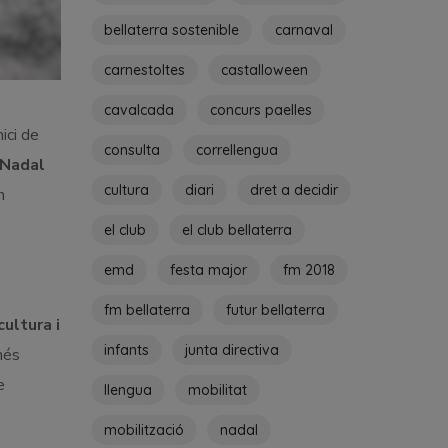
bellaterra sostenible
carnaval
carnestoltes
castalloween
cavalcada
concurs paelles
nici de
consulta
correllengua
 Nadal
cultura
diari
dret a decidir
n
el club
el club bellaterra
emd
festa major
fm 2018
fm bellaterra
futur bellaterra
ultura i
infants
junta directiva
més
e
llengua
mobilitat
mobilització
nadal