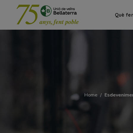
Què fe
Home
Esdevenime