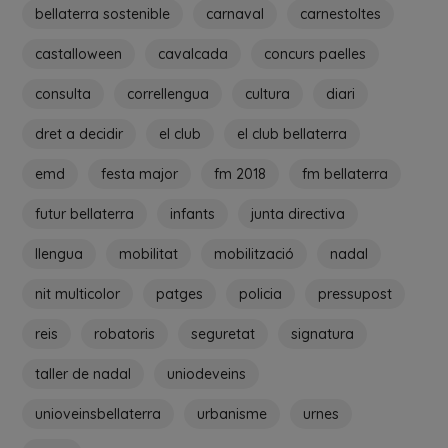
bellaterra sostenible
carnaval
carnestoltes
castalloween
cavalcada
concurs paelles
consulta
correllengua
cultura
diari
dret a decidir
el club
el club bellaterra
emd
festa major
fm 2018
fm bellaterra
futur bellaterra
infants
junta directiva
llengua
mobilitat
mobilització
nadal
nit multicolor
patges
policia
pressupost
reis
robatoris
seguretat
signatura
taller de nadal
uniodeveins
unioveinsbellaterra
urbanisme
urnes