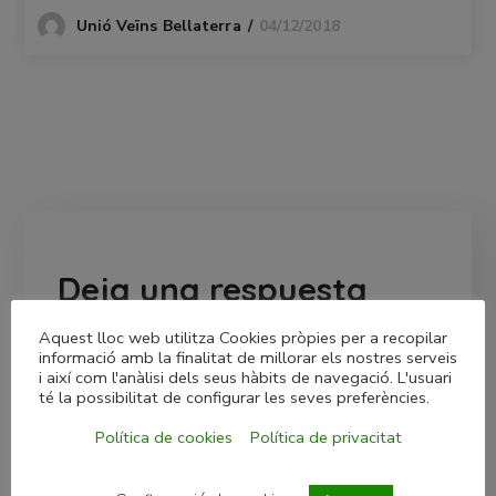
04/12/2018
Unió Veïns Bellaterra
Deja una respuesta
Tu dirección de correo electrónico no será publicada.
Aquest lloc web utilitza Cookies pròpies per a recopilar
informació amb la finalitat de millorar els nostres serveis
Los campos obligatorios están marcados con
*
i així com l'anàlisi dels seus hàbits de navegació. L'usuari
té la possibilitat de configurar les seves preferències.
Política de cookies
Política de privacitat