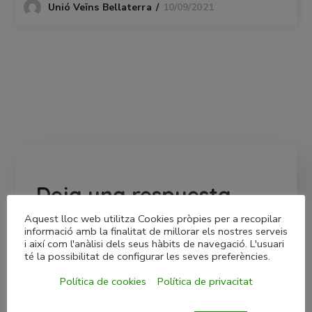
10/09/2021
Unió Veïns Bellaterra
Deja una respuesta
Aquest lloc web utilitza Cookies pròpies per a recopilar
Tu dirección de correo electrónico no será publicada.
informació amb la finalitat de millorar els nostres serveis
Los campos obligatorios están marcados con
*
i així com l'anàlisi dels seus hàbits de navegació. L'usuari
té la possibilitat de configurar les seves preferències.
Política de cookies
Política de privacitat