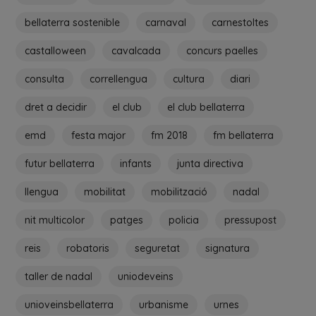
bellaterra sostenible
carnaval
carnestoltes
castalloween
cavalcada
concurs paelles
consulta
correllengua
cultura
diari
dret a decidir
el club
el club bellaterra
emd
festa major
fm 2018
fm bellaterra
futur bellaterra
infants
junta directiva
llengua
mobilitat
mobilització
nadal
nit multicolor
patges
policia
pressupost
reis
robatoris
seguretat
signatura
taller de nadal
uniodeveins
unioveinsbellaterra
urbanisme
urnes