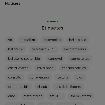
Notícies
Etiquetes
9n
actualitat
assemblea
bella-biblio
bellaterra
bellaterra 2030
bellaterradiari
bellaterra sostenible
carnaval
carnestoltes
castalloween
cavalcada
concurs paelles
consulta
correllengua
cultura
diari
dret a decidir
el club
el club bellaterra
emd
festa major
fm 2018
fm bellaterra