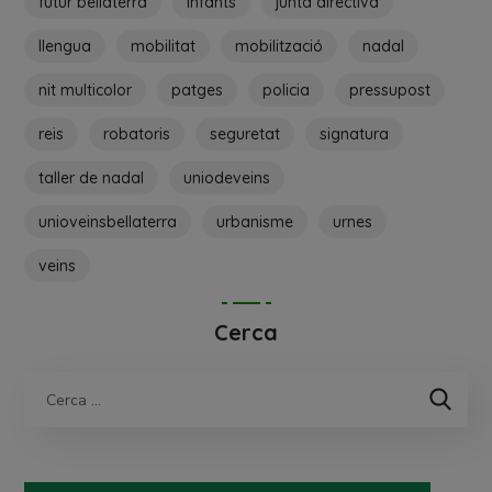
futur bellaterra
infants
junta directiva
llengua
mobilitat
mobilització
nadal
nit multicolor
patges
policia
pressupost
reis
robatoris
seguretat
signatura
taller de nadal
uniodeveins
unioveinsbellaterra
urbanisme
urnes
veins
Cerca