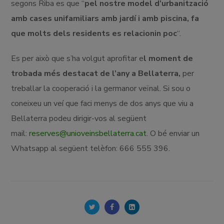
segons Riba es que “
pel nostre model d’urbanització
amb cases unifamiliars amb jardí i amb piscina, fa
que molts dels residents es relacionin poc
“.
Es per això que s’ha volgut aprofitar e
l moment de
trobada més destacat de l’any a Bellaterra,
per
treballar la cooperació i la germanor veïnal. Si sou o
coneixeu un veí que faci menys de dos anys que viu a
Bellaterra podeu dirigir-vos al següent
mail:
reserves@unioveinsbellaterra.cat
. O bé enviar un
Whatsapp al següent telèfon: 666 555 396.