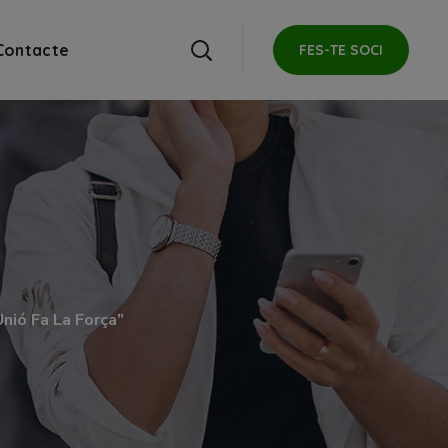
Contacte
FES-TE SOCI
nió Fa La Força”