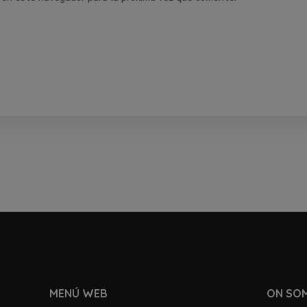
MENÚ WEB
ON SO