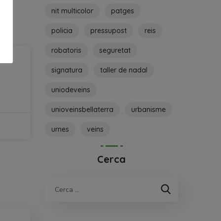
nit multicolor
patges
policia
pressupost
reis
robatoris
seguretat
signatura
taller de nadal
uniodeveins
unioveinsbellaterra
urbanisme
urnes
veins
Cerca