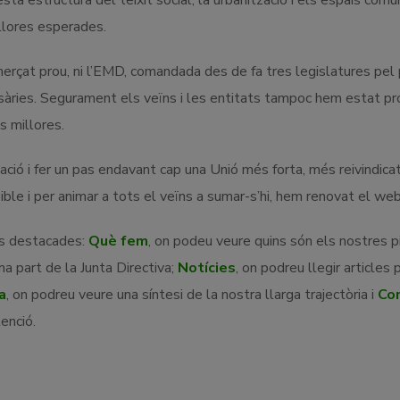
ta estructura del teixit social, la urbanització i els espais comu
illores esperades.
rçat prou, ni l’EMD, comandada des de fa tres legislatures pel 
sàries. Segurament els veïns i les entitats tampoc hem estat pro
s millores.
ió i fer un pas endavant cap una Unió més forta, més reivindicat
ible i per animar a tots el veïns a sumar-s’hi, hem renovat el web
ns destacades:
Què fem
, on podeu veure quins són els nostres pi
ma part de la Junta Directiva;
Notícies
, on podreu llegir articles 
a
, on podreu veure una síntesi de la nostra llarga trajectòria i
Co
enció.