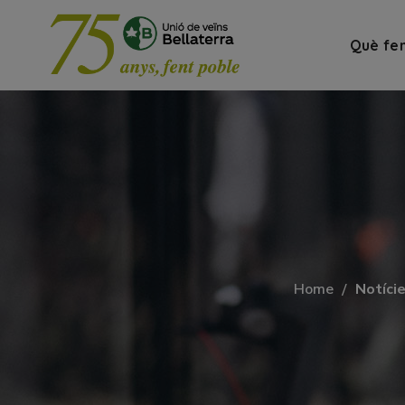
Què fe
Home
Notíci