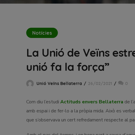
Notícies
La Unió de Veïns est
unió fa la força”
Unió Veïns Bellaterra
26/02/2021
0
Com diu l’estudi
Actituds envers Bellaterra
de l’
amb espai i de fer-lo a la pròpia mida. Això es verba
que s’observava un cert refredament respecte al pas