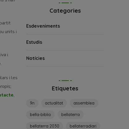
ns s’han
Categories
partit
Esdeveniments
u units i
Estudis
iva i
Notícies
.
lars i les
propis;
Etiquetes
ntacte
,
9n
actualitat
assemblea
bella-biblio
bellaterra
bellaterra 2030
bellaterradiari