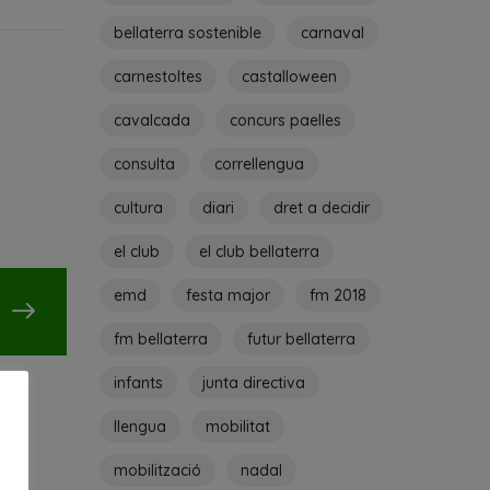
bellaterra sostenible
carnaval
carnestoltes
castalloween
cavalcada
concurs paelles
consulta
correllengua
cultura
diari
dret a decidir
el club
el club bellaterra
emd
festa major
fm 2018
fm bellaterra
futur bellaterra
infants
junta directiva
llengua
mobilitat
mobilització
nadal