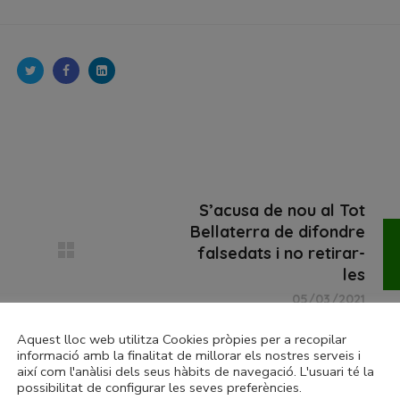
S’acusa de nou al Tot
Bellaterra de difondre
falsedats i no retirar-
les
05/03/2021
Aquest lloc web utilitza Cookies pròpies per a recopilar
informació amb la finalitat de millorar els nostres serveis i
així com l'anàlisi dels seus hàbits de navegació. L'usuari té la
possibilitat de configurar les seves preferències.