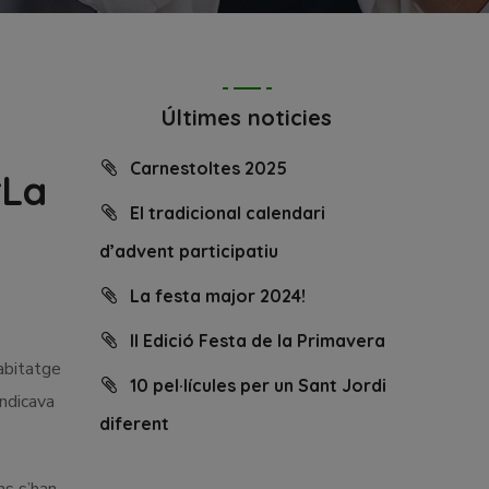
Últimes noticies
Carnestoltes 2025
“La
El tradicional calendari
d’advent participatiu
La festa major 2024!
II Edició Festa de la Primavera
habitatge
10 pel·lícules per un Sant Jordi
ndicava
diferent