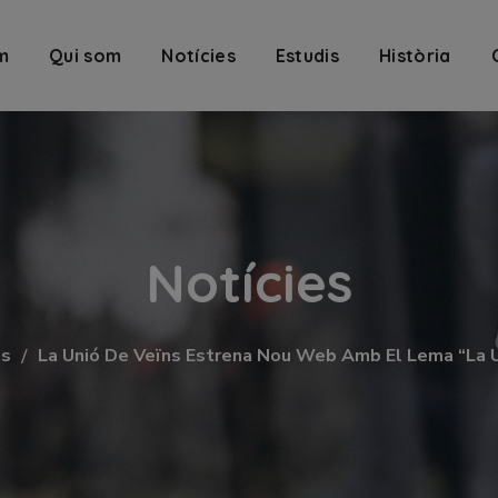
m
Qui som
Notícies
Estudis
Història
Notícies
es
La Unió De Veïns Estrena Nou Web Amb El Lema “La U