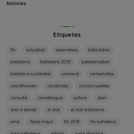
Notícies
Etiquetes
9n
actualitat
assemblea
bella-biblio
bellaterra
bellaterra 2030
bellaterradiari
bellaterra sostenible
carnaval
carnestoltes
castalloween
cavalcada
concurs paelles
consulta
correllengua
cultura
diari
dret a decidir
el club
el club bellaterra
emd
festa major
fm 2018
fm bellaterra
futur bellaterra
infants
junta directiva