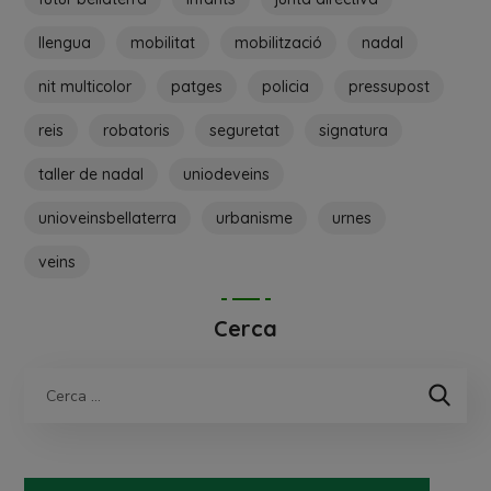
llengua
mobilitat
mobilització
nadal
nit multicolor
patges
policia
pressupost
reis
robatoris
seguretat
signatura
taller de nadal
uniodeveins
unioveinsbellaterra
urbanisme
urnes
veins
Cerca