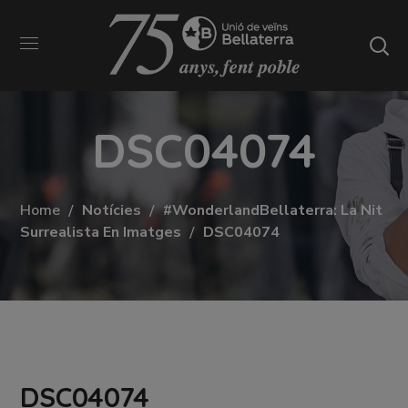
DSC04074
Home
Notícies
#WonderlandBellaterra: La Nit
Surrealista En Imatges
DSC04074
DSC04074