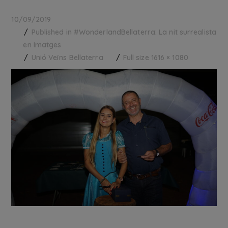
10/09/2019
Published in
#WonderlandBellaterra: La nit surrealista
en Imatges
Unió Veïns Bellaterra
Full size 1616 × 1080