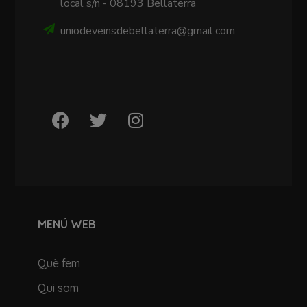
local s/n - 08193 Bellaterra
uniodeveinsdebellaterra@gmail.com
MENÚ WEB
Què fem
Qui som