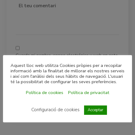
Guarda mi nombre, correo electrónico y web en este
navegador para la próxima vez que comente.
Aquest lloc web utilitza Cookies pròpies per a recopilar
informació amb la finalitat de millorar els nostres serveis
i així com l'anàlisi dels seus hàbits de navegació. L'usuari
té la possibilitat de configurar les seves preferències.
Política de cookies
Política de privacitat
Configuració de cookies
Acceptar