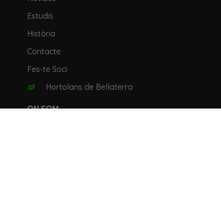
Estudis
Història
Contacte
Fes-te Soci
Hortolans de Bellaterra
ON SOM